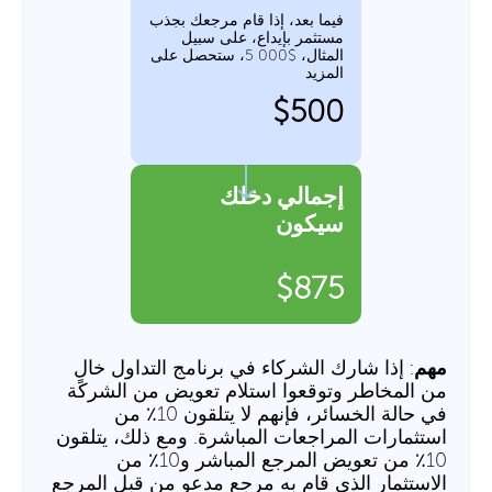
فيما بعد، إذا قام مرجعك بجذب
مستثمر بإيداع، على سبيل
المثال، $5 000، ستحصل على
المزيد
$500
إجمالي دخلك
سيكون
$875
مهم
: إذا شارك الشركاء في برنامج التداول خالٍ
من المخاطر وتوقعوا استلام تعويض من الشركة
في حالة الخسائر، فإنهم لا يتلقون 10٪ من
استثمارات المراجعات المباشرة. ومع ذلك، يتلقون
10٪ من تعويض المرجع المباشر و10٪ من
الاستثمار الذي قام به مرجع مدعو من قبل المرجع