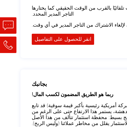
تلقائيًا بالقرب من الوقت الحقيقي كما يختارها
التاجر المدير المحدد.
إلغاء الاشتراك من التاجر المدير في أي وقت.
انقر للحصول على التفاصيل
بجانبك
ربما هو الطريق المضمون لكسب المال!
كتشفنا أن مؤشر S&P 500 (مؤشر يضم 505 شركة أمريكية رئيسية بأكبر قيمة سوقية) قد تابع
مدهشة، يستمر هذا الارتفاع حتى على الرغم من
تج بسيط: محفظة استثمار تتألف من هذا الأصل
لاستثمار يقلل من مخاطر عملائنا (وليس الربح).