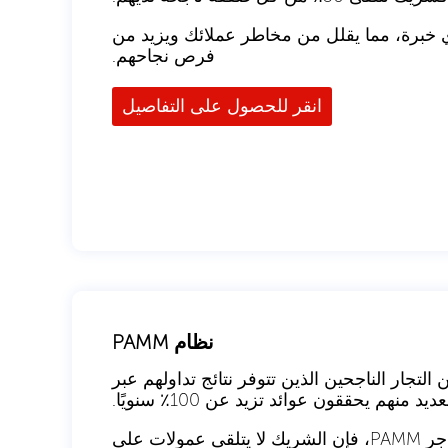
داولين ذوي خبرة، مما يقلل من مخاطر عملائك ويزيد من
فرص نجاحهم.
انقر للحصول على التفاصيل
نظام PAMM
التجار الناجحين الذين تتوفر نتائج تداولهم عبر
ديد منهم يحققون عوائد تزيد عن 100٪ سنويًا.
، إذا قام العميل المشار إليه بالاستثمار في تاجر PAMM، فإن الشريك لا يتلقى عمولات على