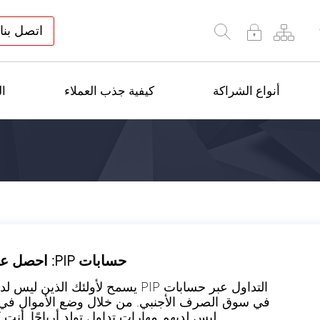
اتصل بنا
أنواع الشراكة
كيفية جذب العملاء
ال
حسابات PIP: احصل على 50٪ ربح من كل عميل تم الإشارة إليه!
التداول عبر حسابات PIP يسمح لأولئك
في سوق الصرف الأجنبي. من خلال وضع الأموال في ح
ليس لديهم مهارات تداول تولد أرباحًا. أنت كشريك تتلقى 50٪ من 