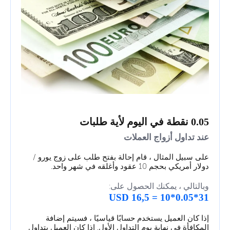
0.05 نقطة في اليوم لأية طلبات
عند تداول أزواج العملات
على سبيل المثال ، قام إحالة بفتح طلب على زوج يورو /
دولار أمريكي بحجم 10 عقود وأغلقه في شهر واحد.
وبالتالي ، يمكنك الحصول على:
31*0.05*10 = 16,5 USD
إذا كان العميل يستخدم حسابًا قياسيًا ، فسيتم إضافة
المكافأة في نهاية يوم التداول الأول. إذا كان العميل يتداول