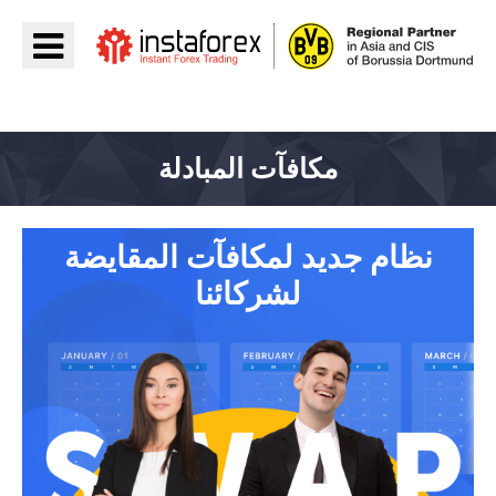
اذهب إلى InstaForex
مكافآت المبادلة
نظام جديد لمكافآت المقايضة
لشركائنا