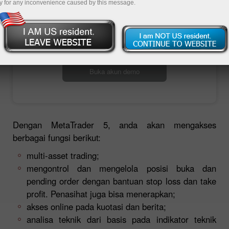
y for any inconvenience caused by this message.
Buka akun trading
Buka akun demo
Dengan MetaTrader 5, anda akan mengakses
berbagai fungsi berikut:
multi-asset trading;
mengontrol dan mengelola posisi buka dan
pending order dengan bantuan stop loss dan take
profit. Penasihat juga bisa menerapkan;
akses online pada kuotasi dan berita;
analisa teknik dari basis pada indikator teknik