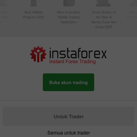
ctive
Best Affiliate
Most Innovative
Forex Broker of
Best
n Asia
Program 2020
Mobile Trading
the Year di
Techno
20
Application
Money Expo Abu
Dhabi 2025
Buka akun trading
Untuk Trader
Semua untuk trader