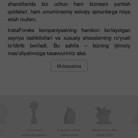
sharoitlarida biz uchun ham biznesni yuritish
qoidalari, ham umuminsoniy axloqiy qonunlarga rioya
etish muhim.
InstaForeks kompaniyasining hamkori bo‘layotgan
xayriya tashkilotlari va xususiy shaxslarning ro‘yxati
to‘ldirib boriladi. Bu sahifa – bizning ijtimoiy
mas’uliyatimizga tasavvurimiz aksi.
Mufassalroq
gi eng
Eng yaxshi
Eng innovatsion
Money Expo Abu
Eng
oker –
hamkorlik dasturi
mobil savdo
Dhabi 2025
s