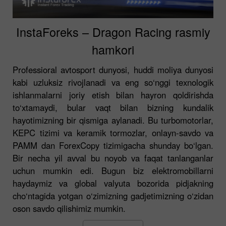
InstaForeks – Dragon Racing rasmiy
hamkori
Professioral avtosport dunyosi, huddi moliya dunyosi
kabi uzluksiz rivojlanadi va eng so‘nggi texnologik
ishlanmalarni joriy etish bilan hayron qoldirishda
to‘xtamaydi, bular vaqt bilan bizning kundalik
hayotimizning bir qismiga aylanadi. Bu turbomotorlar,
KEPC tizimi va keramik tormozlar, onlayn-savdo va
PAMM dan ForexCopy tizimigacha shunday bo‘lgan.
Bir necha yil avval bu noyob va faqat tanlanganlar
uchun mumkin edi. Bugun biz elektromobillarni
haydaymiz va global valyuta bozorida pidjakning
cho‘ntagida yotgan o‘zimizning gadjetimizning o‘zidan
oson savdo qilishimiz mumkin.