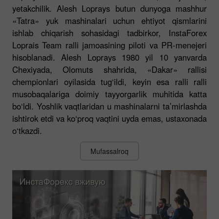
yetakchilik. Alesh Loprays butun dunyoga mashhur
«Tatra» yuk mashinalari uchun ehtiyot qismlarini
ishlab chiqarish sohasidagi tadbirkor, InstaForex
Loprais Team ralli jamoasining piloti va PR-menejeri
hisoblanadi. Alesh Loprays 1980 yil 10 yanvarda
Chexiyada, Olomuts shahrida, «Dakar» rallisi
chempionlari oyilasida tug‘ildi, keyin esa ralli ralli
musobaqalariga doimiy tayyorgarlik muhitida katta
bo‘ldi. Yoshlik vaqtlaridan u mashinalarni ta’mirlashda
ishtirok etdi va ko‘proq vaqtini uyda emas, ustaxonada
o‘tkazdi.
Mufassalroq