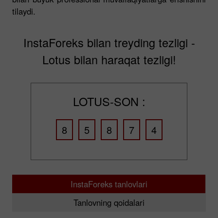
tilaydi.
InstaForeks bilan treyding tezligi -
Lotus bilan haraqat tezligi!
LOTUS-SON :
8
5
8
7
4
InstaForeks tanlovlari
Tanlovning qoidalari