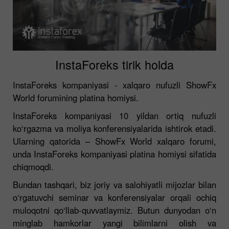
InstaForeks tirik holda
InstaForeks kompaniyasi - xalqaro nufuzli ShowFx
World forumining platina homiysi.
InstaForeks kompaniyasi 10 yildan ortiq nufuzli
ko‘rgazma va moliya konferensiyalarida ishtirok etadi.
Ularning qatorida – ShowFx World xalqaro forumi,
unda InstaForeks kompaniyasi platina homiysi sifatida
chiqmoqdi.
Bundan tashqari, biz joriy va salohiyatli mijozlar bilan
o‘rgatuvchi seminar va konferensiyalar orqali ochiq
muloqotni qo‘llab-quvvatlaymiz. Butun dunyodan o‘n
minglab hamkorlar yangi bilimlarni olish va