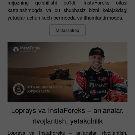
mijozning qo‘shilishi bo‘ldi! InstaForeks oilasi
kattalashmoqda va bu shubhasiz bizni kelajakdagi
yutuqlar uchun kuch bermoqda va ilhomlantirmoqda.
Mufassalroq
Loprays va InstaForeks – an’analar,
rivojlantish, yetakchilik
Loprays va InstaForeks – an’analar, rivojlantish,