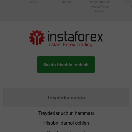
20
– 2020
ilovasi
ko'rgazmasida
texnol
yilning Forex
brokeri
Savdo hisobini ochish
Treyderlar uchun
Treyderlar uchun hammasi
Hisobni darhol ochish