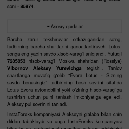
soni -
85874
.
Asosiy qoidalar
Barcha zarur tekshiruvlar o'tkazilganidan so'ng,
tadbirning barcha shartlarini qanoatlantiruvchi Lotus-
songa eng yaqin savdo xisob-varag'i aniqlandi. Yutuqli
7285853
hisob-varag'i Moskva shahridan (Rossiya)
Vibornov Aleksey Yurevichga
tegishli. Tanlov
shartlariga muvofiq g'olib "Evora Lotus - Sizning
savdo bonusingiz" tadbirining bosh sovrini sifatida
Lotus Evora avtomobilini yoki o'zining hisob-varag'iga
tushirish uchun pulni tanlash imkoniyatiga ega edi.
Aleksey pul sovrinini tanladi.
InstaForeks kompaniyasi Alekseyni g'alaba bilan chin
dildan tabriklaydi va unga InstaForeks kompaniyasi
bilan buyuk professional muvaffaqiyatlarga erishishini