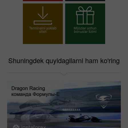
Savdo hisob-varag'ini
Demo-hisob-varag'ini
ochish
ochish
Terminalni yuklab
Mijozlar uchun
olish
bonuslar tizimi
O`z bonusingizni
tanlang
Shuningdek quyidagilarni ham ko'ring