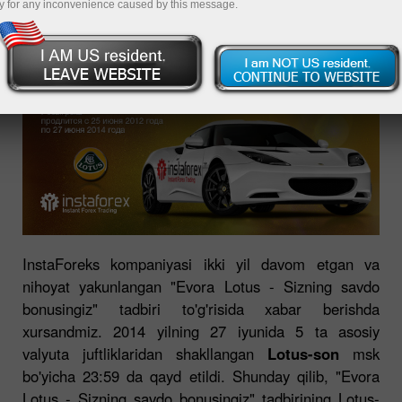
y for any inconvenience caused by this message.
InstaForeks kompaniyasi ikki yil davom etgan va
nihoyat yakunlangan "Evora Lotus - Sizning savdo
bonusingiz" tadbiri to'g'risida xabar berishda
xursandmiz. 2014 yilning 27 iyunida 5 ta asosiy
valyuta juftliklaridan shakllangan
Lotus-son
msk
bo'yicha 23:59 da qayd etildi. Shunday qilib, "Evora
Lotus - Sizning savdo bonusingiz" tadbirining Lotus-