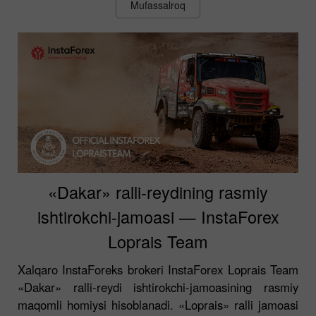
Mufassalroq
«Dakar» ralli-reydining rasmiy
ishtirokchi-jamoasi — InstaForex
Loprais Team
Xalqaro InstaForeks brokeri InstaForex Loprais Team
«Dakar» ralli-reydi ishtirokchi-jamoasining rasmiy
maqomli homiysi hisoblanadi. «Loprais» ralli jamoasi