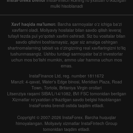
mulki hisoblanadi
Xavf haqida ma'lumot:
Barcha sarmoyalar o'z ichiga ba'zi
xavflarni oladi. Moliyaviy hosilalar bilan savdo qilish leveraj
tufayli tezda pul yo'qotish xavfini oshiradi. Siz bu vositalar bilan
savdo qilishni boshlamaysiz, agar siz amalga oshirgan
shartnomalarning tabiati va o'zingizning real xavflaringizni to'liq
tushunmasangiz. Ushbu turdagi sarmoyalar ba'zi investorlar
uchun mos bo'lishi mumkin, ammo ular hamma uchun mos
emas.
InstaFinance Ltd, reg. number 1811672
Manzil: 4-qavat, Water's Edge binosi, Meridian Plaza, Road
Town, Tortola, Britaniya Virgin orollari
Litsenziya raqami SIBA/L/14/1082, BVI FSC tomonidan berilgan
Xizmatlar ro'yxatdan o'tkazilgan savdo belgisi hisoblangan
InstaForeks brendi ostida taqdim etiladi.
Copyright © 2007-2026 InstaForex. Barcha huquqlar
himoyalangan. Moliyaviy xizmatlar InstaFintech Group
tomonidan taqdim etiladi.