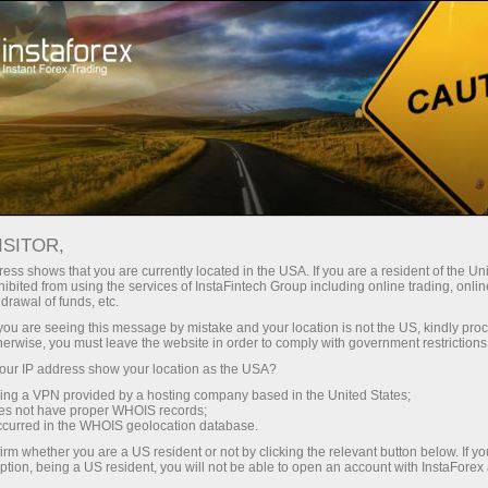
Promoaksiyalar
Tanlovlar
Lotus Evora 2014
"EVORA LOTUS - SIZNING
ISITOR,
SAVDO BONUSINGIZ"
ess shows that you are currently located in the USA. If you are a resident of the Uni
ibited from using the services of InstaFintech Group including online trading, online
TADBIRI TUGALLANDI.
drawal of funds, etc.
k you are seeing this message by mistake and your location is not the US, kindly pro
herwise, you must leave the website in order to comply with government restrictions
ur IP address show your location as the USA?
sing a VPN provided by a hosting company based in the United States;
 ochish
oes not have proper WHOIS records;
occurred in the WHOIS geolocation database.
irm whether you are a US resident or not by clicking the relevant button below. If y
 ochish
ption, being a US resident, you will not be able to open an account with InstaForex