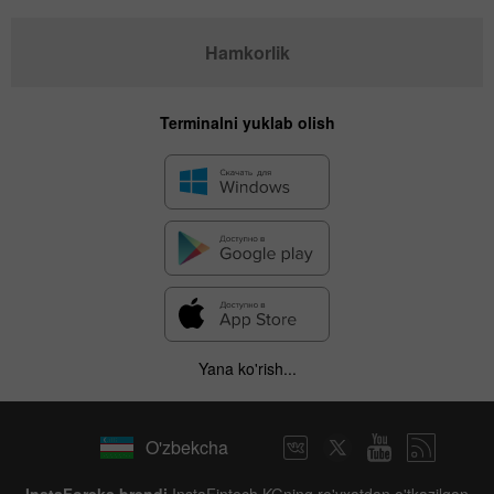
Hamkorlik
Terminalni yuklab olish
Yana ko'rish...
O'zbekcha
InstaForeks brendi
InstaFintech KGning ro'yxatdan o'tkazilgan