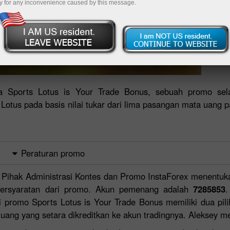
y for any inconvenience caused by this message.
Sports Lotus is Your Trade Bonus, sebuah promo sel
Lotus pada basis nilai tukar dari lima pasangan mata uang 
Peraturan promo
, Pihak Administrasi Kontes dan Promo InstaForex menentuk
persyaratan dari promo. Akun pemenang adalah
7285853
.
 promo Sports Lotus is Your Trade Bonus memiliki dua pi
ang yang setara dikreditkan ke akun tradingnya. Aleksey me