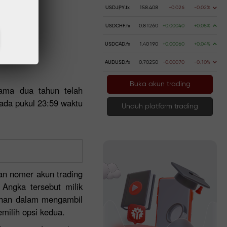
USDJPY.fx
158.408
-0.026
-0.02%
USDCHF.fx
0.81260
+0.00040
+0.05%
USDCAD.fx
1.40190
+0.00060
+0.04%
AUDUSD.fx
0.70250
-0.00070
-0.10%
Buka akun trading
ama dua tahun telah
pada pukul 23:59 waktu
Unduh platform trading
an nomer akun trading
 Angka tersebut milik
lihan dalam mengambil
milih opsi kedua.