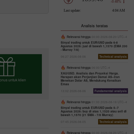
Analisis teratas
Relevansi hingga
00:00 2026-08-20 UTC--4
Sinyal trading untuk EUR/USD pada 6-8
Agustus 2026: jual di bawah 1,1570 (EMA 200
- Murray 7/8)
06:27 2026-08-06
Technical analysis
Relevansi hingga
06:00 UTC--4
XAU/USD. Analisis dan Proyeksi Harga.
Harapan akan Perjanjian Damai AS–Iran
onus untuk klien
Menekan Dolar AS, Mendukung Kenaikan
Emas
13:02 2026-08-06
Fundamental analysis
Relevansi hingga
01:00 2026-08-19 UTC--4
h bonus Anda
Sinyal trading untuk EUR/USD pada 5–7
Agustus 2026: buy di atas 1,1520 atau sell di
bawah 1,1570 (21 SMA - 7/8 Murray)
07:45 2026-08-05
Technical analysis
Relevansi hingga
00:00 2026-08-20 UTC--4