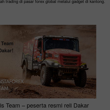
h trading di pasar forex global melalui gadget di kantong.
Buka
Buka
s Team
Dakar!
is Team – peserta resmi reli Dakar