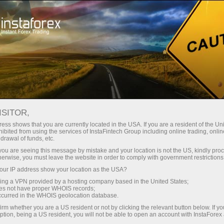
Pembukaan akun instan
Platform Trading
ntuk Pemula
Untuk Investor
Untuk Mitra
Pro
R TRADE
ISITOR,
Buka akun demo
ess shows that you are currently located in the USA. If you are a resident of the Uni
ibited from using the services of InstaFintech Group including online trading, online
drawal of funds, etc.
k you are seeing this message by mistake and your location is not the US, kindly pro
herwise, you must leave the website in order to comply with government restrictions
ur IP address show your location as the USA?
sing a VPN provided by a hosting company based in the United States;
oes not have proper WHOIS records;
occurred in the WHOIS geolocation database.
irm whether you are a US resident or not by clicking the relevant button below. If y
ption, being a US resident, you will not be able to open an account with InstaForex