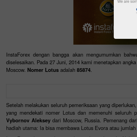
We are sorr
InstaForex dengan bangga akan mengumumkan bahwa 
diselesaikan. Pada 27 Juni, 2014 kami menetapkan angka 
Moscow.
Nomer Lotus
adalah
85874
.
Setelah melakukan seluruh pemeriksaan yang diperlukan
yang mendekati nomer Lotus dan memenuhi seluruh 
Vybornov Aleksey
dari Moscow, Russia. Pemenang dari
hadiah utama: Ia bisa membawa Lotus Evora atau jumlah u