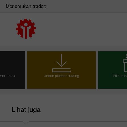
Menemukan trader:
nal Forex
Unduh platform trading
Pilihan b
emo
Pili
Lihat juga