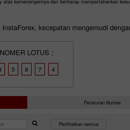
ey atas kemenangannya dan berharap mempertahankan kesuk
 InstaForex, kecepatan mengemudi denga
NOMER LOTUS :
8
5
8
7
4
Peraturan Kontes
Perlihatkan semua