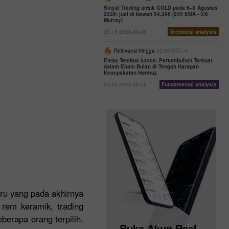
Sinyal Trading untuk GOLD pada 6–8 Agustus
2026: jual di bawah $4,296 (200 EMA - 3/8
Murray)
06:15 2026-08-06
Technical analysis
Relevansi hingga
03:00 UTC--4
Emas Tembus $4300: Pertumbuhan Terkuat
dalam Enam Bulan di Tengah Harapan
Kesepakatan Hormuz
09:16 2026-08-06
Fundamental analysis
ru yang pada akhirnya
 rem keramik, trading
berapa orang terpilih.
Buka Akun Demo
Buka Akun Real