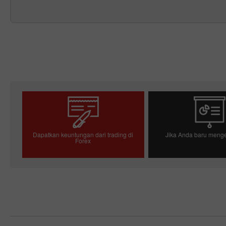
Dapatkan keuntungan dari trading di
Jika Anda baru menge
Forex
Buka akun trading
Buka akun d