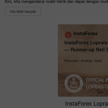
Kini, kita mengendarai mobil listrik dan dapat dengan muda
Info lebih banyak
InstaForex Loprai
— Runner-up Reli 
Kekuatan, strategi, hasil!
InstaForex Lopra