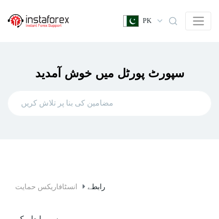
PK
سپورٹ پورٹل میں خوش آمدید
رابطے
انسٹافاریکس حمایت
ہم سے رابطہ کریں