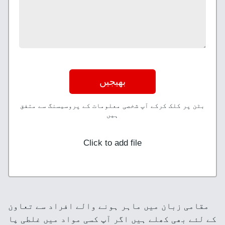
بھیجیں
بٹن پر کلک کرکے آپ شخصی معلومات کے پروسیسنگ سے متفق
ہیں
Click to add file
مقامی زبان میں ماہر ہونے والے افراد سے تعاون
کے لئے بھی کھلے ہیں اگر آپ کسی مواد میں غلطی پا