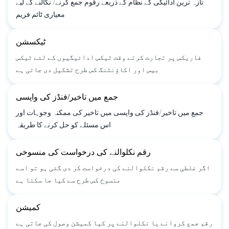
تازہ ترین ادائیگی کے نظام کے ذریعے رقوم جمع کرنے/ نکالنے کے لیے
معیاری ٹائم فریم
ٹیکسشن
فاریکس پر تجارت کرتے وقت ٹیکس ادائیگیوں کے لئے ٹیکس
بیس اور اکاؤنٹنگ کس طرح تشکیل دی جاتی ہے
جمع میں تاخیر/فنڈز کی واپسی
جمع میں تاخیر/فنڈز کی واپسی میں تاخیر کی ممکنہ وجوہات اور
اس مسئلے کو حل کرنے کا طریقہ
رقم نکلوالنے کی درخواست کی منسوخی
اگر غلطی سے رقم نکلوالنے کی درخواست کر دی گئی ہو تو اسے
منسوخ کس طرح سے کیا جا سکتا ہے
کمیشن
رقم جمع کروانے یا نکلوالنے پر کیا کمیشن وصول کی جاتی ہے