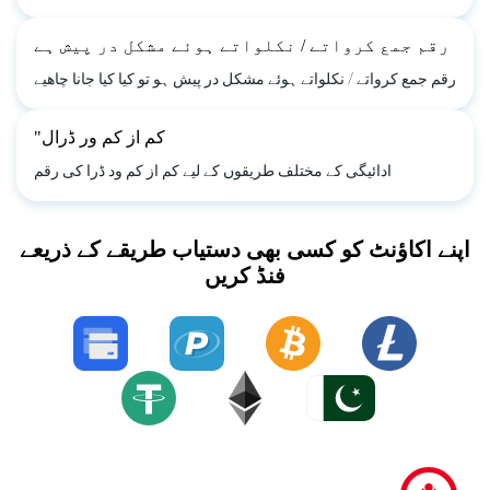
رقم جمع کرواتے / نکلواتے ہوئے مشکل در پیش ہے
رقم جمع کرواتے / نکلواتے ہوئے مشکل در پیش ہو تو کیا کیا جانا چاھیے
"کم از کم ور ڈرال
ادائیگی کے مختلف طریقوں کے لیے کم از کم ود ڈرا کی رقم
اپنے اکاؤنٹ کو کسی بھی دستیاب طریقے کے ذریعے
فنڈ کریں