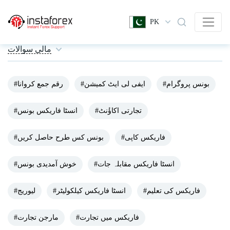
PK
مالی سوالات
#بونس پروگرام
#ایفی لی ایٹ کمیشن
#رقم جمع کروانا
#تجارتی اکاؤٔنٹ
#انسٹا فاریکس بونس
#فاریکس کاپی
#بونس کس طرح حاصل کریں
#انسٹا فاریکس مقابلہ جات
#خوش آمدیدی بونس
#فاریکس کی تعلیم
#انسٹا فاریکس کیلکولیٹر
#لیوریج
#فاریکس میں تجارت
#مارجن تجارت