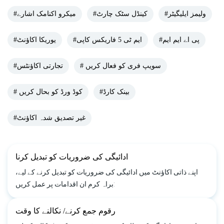
#ولیمز ایلیگیٹر
#کینڈل سٹک چارٹ
#میکرو اکنامک اشارے
#پی اے ایم ایم
#ایم ٹی 5 فاریکس کاپی
#یوریکا اکاؤنٹ
# سویپ فری کو فعال کریں
#تجارتی اکاؤنٹس
#بینک کارڈ
# کوڈ ورڈ کو بحال کریں
#غیر تصدیق شدہ اکاؤنٹ
ادائیگی کی ضروریات کو تبدیل کرنا
اپنے ذاتی اکاؤنٹ میں ادائیگی کی ضروریات کو تبدیل کرنے کے لیے،
براہ کرم ان اقدامات پر عمل کریں:
رقوم جمع کرنے/ نکالنے کا وقت