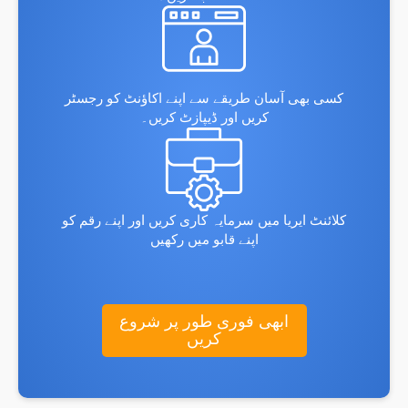
کسی بھی آسان طریقے سے اپنے اکاؤنٹ کو رجسٹر
کریں اور ڈیپازٹ کریں۔
کلائنٹ ایریا میں سرمایہ کاری کریں اور اپنے رقم کو
اپنے قابو میں رکھیں
ابھی فوری طور پر شروع
کریں