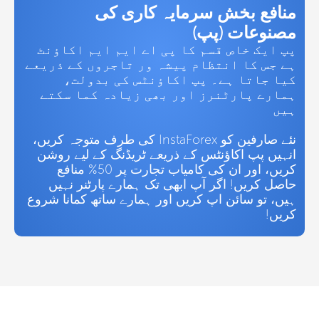
منافع بخش سرمایہ کاری کی
مصنوعات (پپ)
پپ ایک خاص قسم کا پی اے ایم ایم اکاؤنٹ
ہے جس کا انتظام پیشہ ور تاجروں کے ذریعے
کیا جاتا ہے۔ پپ اکاؤنٹس کی بدولت،
ہمارے پارٹنرز اور بھی زیادہ کما سکتے
ہیں
نئے صارفین کو InstaForex کی طرف متوجہ کریں،
انہیں پپ اکاؤنٹس کے ذریعے ٹریڈنگ کے لیے روشن
کریں، اور ان کی کامیاب تجارت پر 50% منافع
حاصل کریں! اگر آپ ابھی تک ہمارے پارٹنر نہیں
ہیں، تو سائن اپ کریں اور ہمارے ساتھ کمانا شروع
کریں!