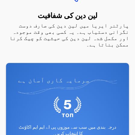
لین دین کی شفافیت
پارٹنر ایریا میں لین دین کی صارف دوست
نگرانی دستیاب ہے۔ یہ کسی بھی وقت موجودہ
اور مکمل شدہ لین دین کی حیثیت کو چیک کرنا
ممکن بناتا ہے۔
سرمایہ کاری آسان ہے
درجہ بندی میں سب سے موزوں پی اے ایم ایم اکاؤنٹ
کا انتخاب کریں۔