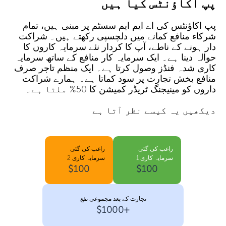
پپ اکاؤنٹس کیا ہیں
پپ اکاؤنٹس کی اے ایم ایم سسٹم پر مبنی ہیں، تمام
شرکاء منافع کمانے میں دلچسپی رکھتے ہیں۔ شراکت
دار ہونے کے ناطے، آپ کا کردار نئے سرمایہ کاروں کا
حوالہ دینا ہے۔ ایک سرمایہ کار منافع کے ساتھ سرمایہ
کاری شدہ فنڈز وصول کرتا ہے۔ ایک منظم تاجر صرف
منافع بخش تجارت پر سود کماتا ہے۔ ہمارے شراکت
داروں کو مینیجنگ ٹریڈر کمیشن کا 50% ملتا ہے۔
دیکھیں یہ کیسے نظر آتا ہے
راغب کی گئی
راغب کی گئی
سرمایہ کاری 1
سرمایہ کاری 2
$100
$100
تجارت کے بعد مجموعی نفع
+$1000