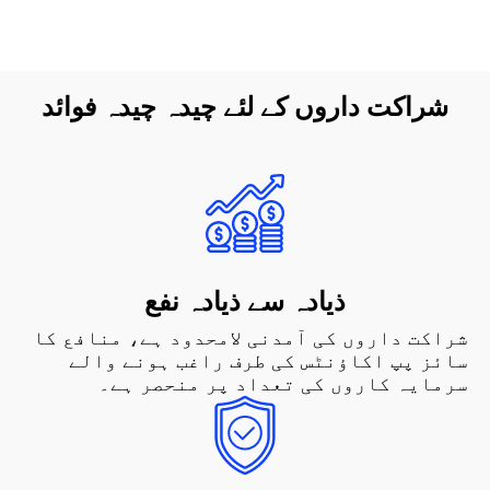
شراکت داروں کے لئے چیدہ چیدہ فوائد
ذیادہ سے ذیادہ نفع
شراکت داروں کی آمدنی لامحدود ہے، منافع کا
سائز پپ اکاؤنٹس کی طرف راغب ہونے والے
سرمایہ کاروں کی تعداد پر منحصر ہے۔