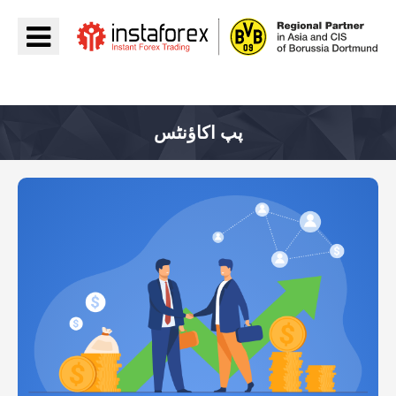
جائیں InstaForex
پپ اکاؤنٹس