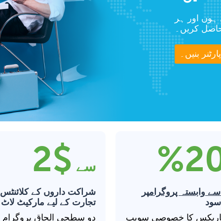
ہوں اور ہر
حاصل کریں۔
رٹنر بنیں۔
$2
20
سے
ے وابستہ پروگرام
پر
شراکت داروں کے کلائنٹس
سود
تجارت کے لیے مارکیٹ لاٹ
فاریکس کا خصوصی سویپ
دو سطحی الحاق پروگرام