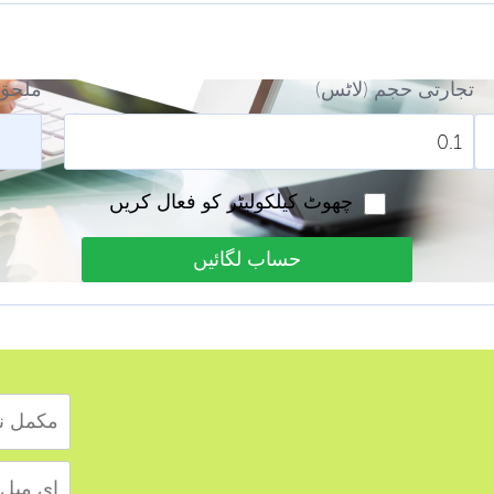
تجارتی حجم (لاٹس)
ملحق 
چھوٹ کیلکولیٹر کو فعال کریں
حساب لگائیں