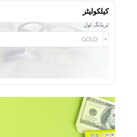
کیلکولیٹر
ٹریڈنگ ٹول
GOLD