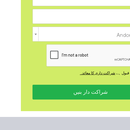
Andor
قبول ہے
شراکت داری کا معائدہ
شراکت دار بنیں