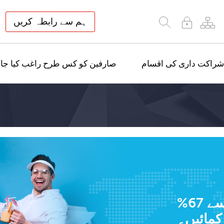
ہم سے رابطہ کریں
شراکت داری کی اقسام
صارفین کو کس طرح راغب کیا جائ
کمپنی کے منافع سے 67%
کمائیں۔