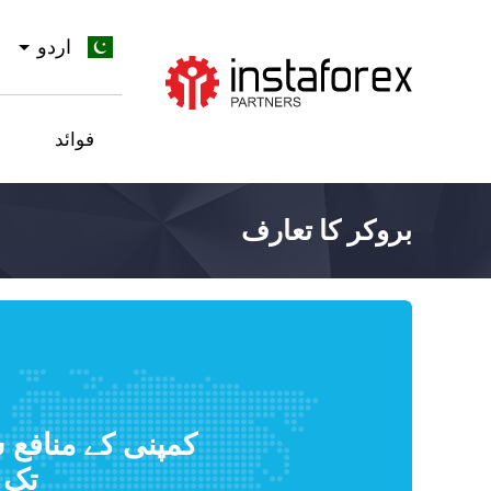
اردو
جائیں InstaForex
فوائد
بروکر کا تعارف
تک 