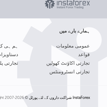
ہمارے بارے میں
عمومی معلومات
ہم ہی کی
قواعد
دستاویزا
تجارتی اکاؤنٹ کھولیں
تجارتی پل
تجارتی انسٹرومنٹس
InstaForex
شراکت داروں کے لئے پورٹل © Copyright 2007-2026