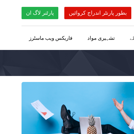
بطور پارنٹر اندراج کروائیں
پارٹنر لاگ ان
ے
تشہیری مواد
فاریکس ویب ماسٹرز