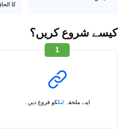
کا الحا
کیسے شروع کریں؟
1
اپنے ملحقہ
لنک
کو فروغ دیں۔