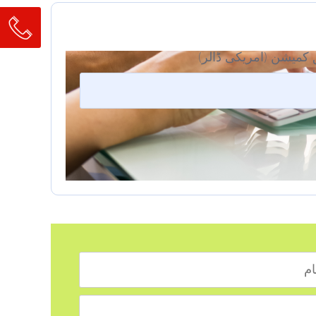
کمیشن (امریکی ڈالر)