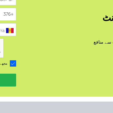
نٹ
ra
 سے منافع
مجھے 