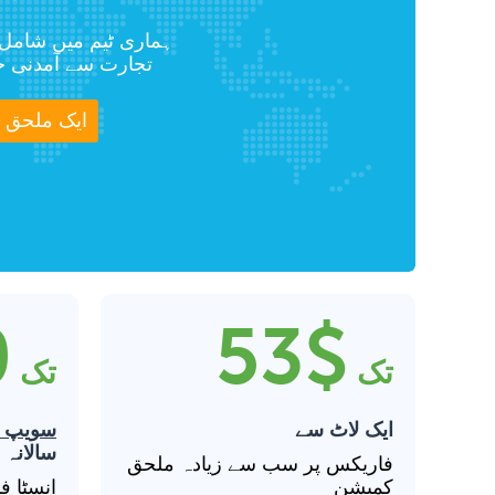
ہماری ٹیم میں شامل 
تجارت سے آمدنی 
ایک ملحق پا
%
$53
تک
تک
ایک لاٹ سے
سویپ س
سالانہ 
فاریکس پر سب سے زیادہ ملحق
کمیشن
انسٹا 