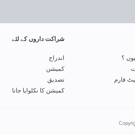
شراکت داروں کے لئے
وں ؟
اندراج
ت
کمیشن
یٹ فارم
تصدیق
کمیشن کا نکلوایا جانا