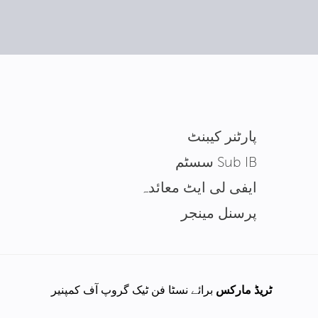
پارٹنر کیبنٹ
Sub IB سسٹم
ایفی لی ایٹ معائدہ
پرسنل مینجر
ٹریڈ مارکس
برائے نسٹا فن ٹیک گروپ آف کمپنیر