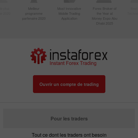
le plus
Meilleur
Most Innovative
Forex Broker of
Best
sie 2020
programme
Mobile Trading
the Year at
Techno
partenaire 2020
Application
Money Expo Abu
Dhabi 2025
Ouvrir un compte de trading
Pour les traders
Tout ce dont les traders ont besoin