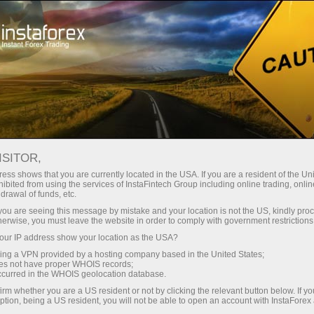
Support
Contacts
COMMENT NOUS
ISITOR,
CONTACTER
ess shows that you are currently located in the USA. If you are a resident of the Uni
ibited from using the services of InstaFintech Group including online trading, online
drawal of funds, etc.
k you are seeing this message by mistake and your location is not the US, kindly pro
herwise, you must leave the website in order to comply with government restrictions
Ouvrir un compte de trading
ur IP address show your location as the USA?
sing a VPN provided by a hosting company based in the United States;
Ouvrir un compte de
oes not have proper WHOIS records;
occurred in the WHOIS geolocation database.
démonstration
irm whether you are a US resident or not by clicking the relevant button below. If y
ption, being a US resident, you will not be able to open an account with InstaForex