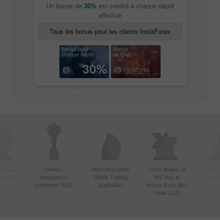
Un bonus de
30%
est crédité à chaque dépôt
effectué
Tous les bonus pour les clients InstaForex
Bonus pour
Bonus
chaque dépôt
de Club
30%
le plus
Meilleur
Most Innovative
Forex Broker of
Best
sie 2020
programme
Mobile Trading
the Year at
Techno
partenaire 2020
Application
Money Expo Abu
Dhabi 2025