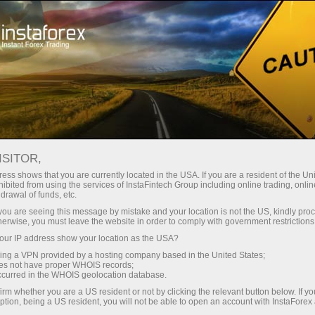
For Traders
Toolbar InstaForex
ISITOR,
InstaForex Toolbar for
ess shows that you are currently located in the USA. If you are a resident of the Uni
ibited from using the services of InstaFintech Group including online trading, online
Browsers
drawal of funds, etc.
k you are seeing this message by mistake and your location is not the US, kindly pro
herwise, you must leave the website in order to comply with government restrictions
Experts have developed an accessible toolbar.
ur IP address show your location as the USA?
It offers point-and-click access to the sections of
sing a VPN provided by a hosting company based in the United States;
the InstaForex official website, company’s news
oes not have proper WHOIS records;
RSS feed, real time market quotes and
occurred in the WHOIS geolocation database.
InstaForex pages in the social networking
irm whether you are a US resident or not by clicking the relevant button below. If y
ption, being a US resident, you will not be able to open an account with InstaForex
websites.