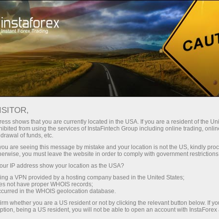
Campagnes
Concours
Miss InstaForex
Concours de beauté Miss Insta Asie 2012
ISITOR,
CONCOURS DE BEAUTÉ
ess shows that you are currently located in the USA. If you are a resident of the Uni
ibited from using the services of InstaFintech Group including online trading, online
MISS INSTA ASIE 2012
drawal of funds, etc.
k you are seeing this message by mistake and your location is not the US, kindly pro
herwise, you must leave the website in order to comply with government restrictions
ur IP address show your location as the USA?
Ouvrir un compte de trading
sing a VPN provided by a hosting company based in the United States;
oes not have proper WHOIS records;
occurred in the WHOIS geolocation database.
Ouvrir un compte de
démonstration
irm whether you are a US resident or not by clicking the relevant button below. If y
ption, being a US resident, you will not be able to open an account with InstaForex