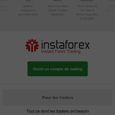
le plus
Meilleur
Most Innovative
Forex Broker of
Best
sie 2020
programme
Mobile Trading
the Year at
Techno
partenaire 2020
Application
Money Expo Abu
Dhabi 2025
Ouvrir un compte de trading
Pour les traders
Tout ce dont les traders ont besoin