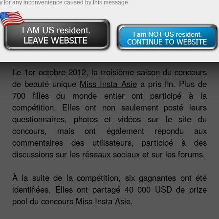
y for any inconvenience caused by this message.
Résultats du concours Miss Insta
Asie 2012
Le 1er octobre 2012, la troisième saison du concours
de beauté unique
Miss Insta Asie
a pris fin. Plus de
700 filles du monde entier ont participé à la
compétition. Elles ont non seulement posté leurs
questionnaires, photos et vidéos sur le site du
concours, mais ont également répondu aux
commentaires des utilisateurs, participé à des
discussions sur les réseaux sociaux et sur les forums.
À la suite de la compétition, six gagnantes ont été
identifiées. Elles ont partagé 40 000 USD de prize
pool du concours Miss Insta Asie.