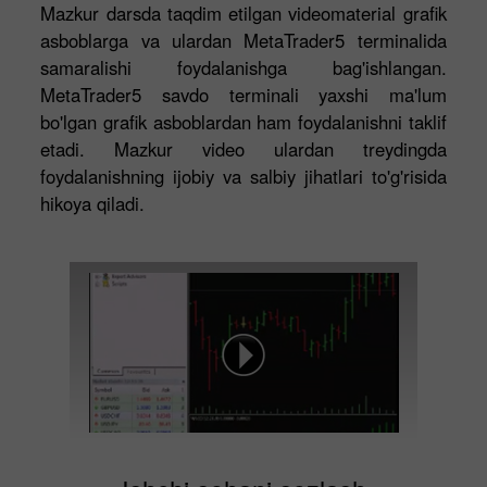
Mazkur darsda taqdim etilgan videomaterial grafik
asboblarga va ulardan MetaTrader5 terminalida
samaralishi foydalanishga bag'ishlangan.
MetaTrader5 savdo terminali yaxshi ma'lum
bo'lgan grafik asboblardan ham foydalanishni taklif
etadi. Mazkur video ulardan treydingda
foydalanishning ijobiy va salbiy jihatlari to'g'risida
hikoya qiladi.