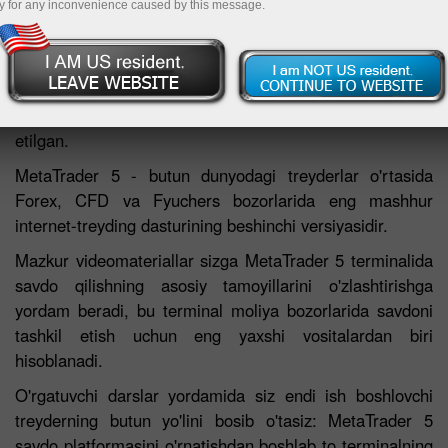
y for any inconvenience caused by this message.
Mazkur sahifada savdo qilishga zamonaviy moliyaviy
dasturiy ta'minot - MetaTrader 5 terminali yordamida
o'rgatish uchun mo'ljallangan videoroliklar taqdim
etilgan.
MetaTrader 5 - butun dunyodagi treyderlar o'rtasida
Forex, CFD va Fyuchers bozorlarida eng mashhur
internet-treyding dasturining beshinchi versiyasidir.
Mazkur videomateriallar sizga MetaTrader 5 terminalida
savdo qilishning asosiy tamoyillarini o'zlashtirishga
yordam beradi, bu terminal moliya bozorlarida savdoni
tashkil etish uchun eng yaxshi vositalardan biri
hisoblanadi.
O'rgatuvchi darslar yordamida siz endi ish boshlovchi
treyderning butun yo'lini bosib o'tasiz: MetaTrader 5
savdo platformasini o'rnatishdan boshlab to terminalning