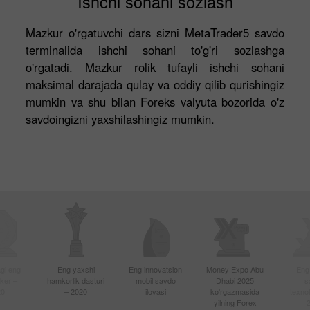
Ishchi sohani sozlash
Mazkur o'rgatuvchi dars sizni MetaTrader5 savdo
terminalida ishchi sohani to'g'ri sozlashga
o'rgatadi. Mazkur rolik tufayli ishchi sohani
maksimal darajada qulay va oddiy qilib qurishingiz
mumkin va shu bilan Foreks valyuta bozorida o'z
savdoingizni yaxshilashingiz mumkin.
gi eng
Eng yaxshi
Eng innovatsion
Money Expo Abu
Eng
oker –
hamkorlik dasturi
mobil savdo
Dhabi 2025
s
20
– 2020
ilovasi
ko'rgazmasida
texnol
yilning Forex