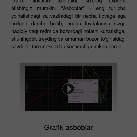
"Tarix" ilovalari to'g'risida ko'proq axborot
olishingiz mumkin. "Asboblar" - eng turlicha
yo'nalishdagi va vazifadagi bir necha ilovaga ega
bo'lgan darcha bo'lib, undan foydalanish sizga
haqiqiy vaqt rejimida bozordagi holatni kuzatishga,
shuningdek treyding va umuman bozor to'g'risidagi
savdolar tarixini ko'zdan kechirishga imkon beradi.
Grafik asboblar