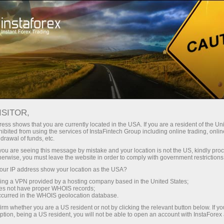
Treyderlar uchun
Savdo shartlari
MetaTrader 5
METATRADER 5 TERMINALI
ISITOR,
BILAN ISHLASH BO'YICHA
ess shows that you are currently located in the USA. If you are a resident of the Uni
ibited from using the services of InstaFintech Group including online trading, online
O'RGATUVCHI VIDEO
drawal of funds, etc.
k you are seeing this message by mistake and your location is not the US, kindly pro
herwise, you must leave the website in order to comply with government restrictions
ur IP address show your location as the USA?
Savdo hisob-varag‘ini ochish
sing a VPN provided by a hosting company based in the United States;
oes not have proper WHOIS records;
occurred in the WHOIS geolocation database.
Demo-hisob-varag‘ini ochish
irm whether you are a US resident or not by clicking the relevant button below. If y
ption, being a US resident, you will not be able to open an account with InstaForex