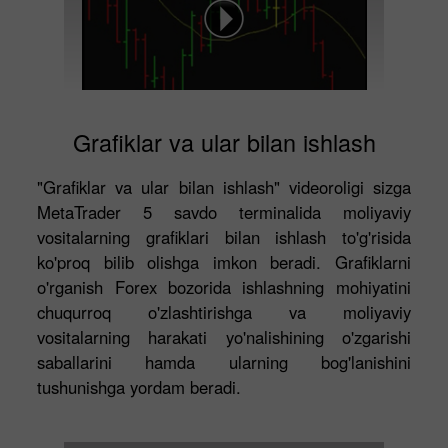
Grafiklar va ular bilan ishlash
"Grafiklar va ular bilan ishlash" videoroligi sizga
MetaTrader 5 savdo terminalida moliyaviy
vositalarning grafiklari bilan ishlash to'g'risida
ko'proq bilib olishga imkon beradi. Grafiklarni
o'rganish Forex bozorida ishlashning mohiyatini
chuqurroq o'zlashtirishga va moliyaviy
vositalarning harakati yo'nalishining o'zgarishi
saballarini hamda ularning bog'lanishini
tushunishga yordam beradi.