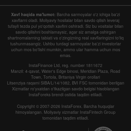
Xavf haqida ma'lumot:
Barcha sarmoyalar o'z ichiga ba'zi
xavflarni oladi. Moliyaviy hosilalar bilan savdo qilish leveraj
tufayli tezda pul yo'qotish xavfini oshiradi. Siz bu vositalar bilan
savdo qilishni boshlamaysiz, agar siz amalga oshirgan
shartnomalarning tabiati va o'zingizning real xavflaringizni to'liq
tushunmasangiz. Ushbu turdagi sarmoyalar ba'zi investorlar
uchun mos bo'lishi mumkin, ammo ular hamma uchun mos
emas.
InstaFinance Ltd, reg. number 1811672
Manzil: 4-qavat, Water's Edge binosi, Meridian Plaza, Road
Town, Tortola, Britaniya Virgin orollari
Litsenziya raqami SIBA/L/14/1082, BVI FSC tomonidan berilgan
Xizmatlar ro'yxatdan o'tkazilgan savdo belgisi hisoblangan
InstaForeks brendi ostida taqdim etiladi.
Copyright © 2007-2026 InstaForex. Barcha huquqlar
himoyalangan. Moliyaviy xizmatlar InstaFintech Group
tomonidan taqdim etiladi.