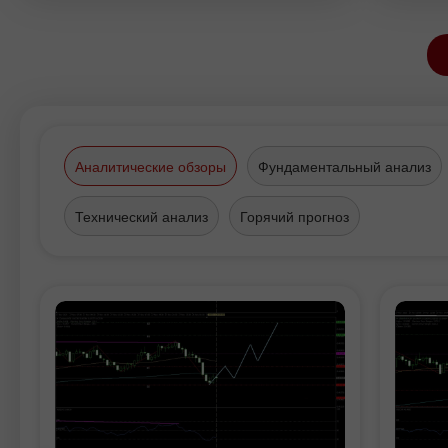
bo'ldi. Shuni eslatish kerakki,
tashki
Leyboristlar partiyasi jiddiy ikkilanma
vaqtinc
vaziyatga duch kelgan edi: "soliqlarni
oshirib.
Аналитические обзоры
Фундаментальный анализ
Технический анализ
Горячий прогноз