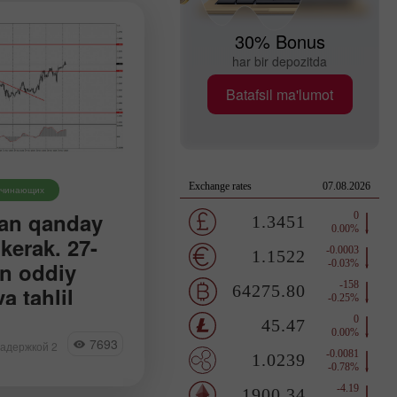
30% Bonus
har bir depozitda
Batafsil ma'lumot
ачинающих
an qanday
kerak. 27-
n oddiy
a tahlil
ftligi chorshanba
ettirdi, garchi kun
7693
задержкой 2
ayish kuzatilgan
tisodiy fon sust