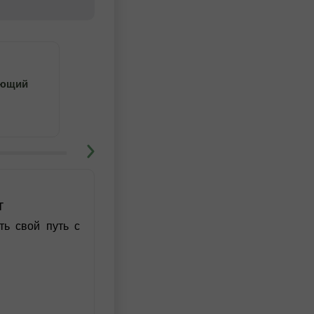
4
5
ающий
Учитесь с преподавателем
т
ть свой путь с