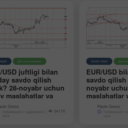
ejasi
Для начинающих
Savdo rejasi
Для н
USD juftligi bilan
EUR/USD bil
ay savdo qilish
savdo qilish 
k? 28-noyabr uchun
noyabr uchu
y maslahatlar va
maslahatlar v
il (boshlovchilar
nba kungi savdo tahlili: 1
EUR/USD valyuta ju
aolo Greco
Paolo Greco
k GBP/USD grafik Payshanba
kuni o'sishni davom 
un)
34176
Публикация с задержкой 2
Публикация с 
BP/USD juftligi biroz
davomida biroz pas
часа
часа
siya qildi — chorshanba kungi
bo'lsa ham. Makroiq