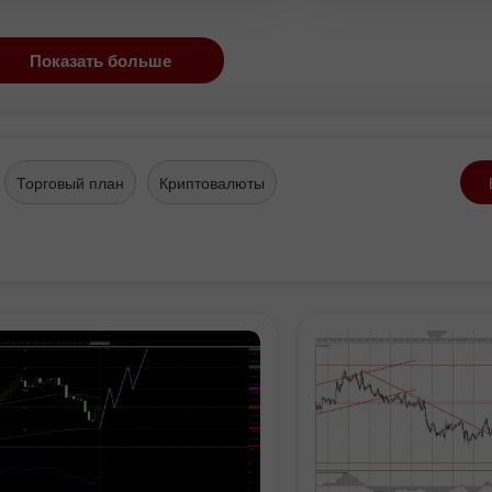
muddatli tovarlar b
l etmoqda. Bu holat nafaqat
haqidagi hisobot ajr
halik.
hisobot muhim, chu
Показать больше
tovarlar.
Торговый план
Криптовалюты
Demo hisob
Haqiqiy hisob
ochish
ochish