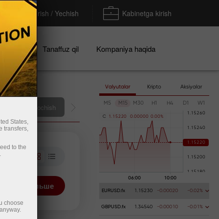
To'ldirish / Yechish
Kabinetga kirish
iyalar
Tanaffuz qil
Kompaniya haqida
Valyutalar
Kripto
Aksiyalar
M5
M15
M30
H1
H4
D1
W1
C
1
.
1
5
2
2
0
0
.
0
0
0
0
0
0
.
0
0
%
ted States,
 transfers,
ceed to the
.
отреть больше
EURUSD.fx
1.15230
-0.00020
-0.02%
ou choose
GBPUSD.fx
1.34540
-0.00010
-0.01%
 anyway.
росить фильтр