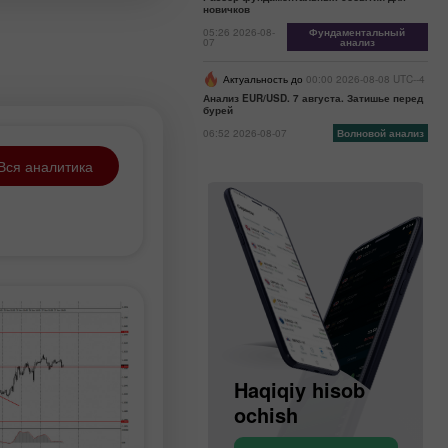
uyurtmalari
новичков
alib turadi. Bu
05:26 2026-08-
Фундаментальный
07
анализ
nki bunday
Актуальность до
00:00 2026-08-08 UTC--4
Анализ EUR/USD. 7 августа. Затишье перед
бурей
06:52 2026-08-07
Волновой анализ
Вся аналитика
Demo hisob
Haqiqiy hisob
ochish
ochish