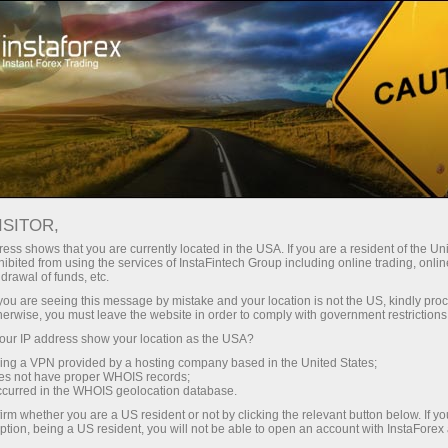
Hisob-varag'ini tez ochish
Savdo platformasi
Endi ish
shlayotganlar
Investorlar uchun
Hamkorlar uchun
Promoaks
uchun
налитики
Paolo Greco
ОРЕКС
avdo hisob-varag‘ini ochish
Demo-hisob-varag‘ini ochish
ISITOR,
ess shows that you are currently located in the USA. If you are a resident of the Uni
ibited from using the services of InstaFintech Group including online trading, online
drawal of funds, etc.
k you are seeing this message by mistake and your location is not the US, kindly pro
herwise, you must leave the website in order to comply with government restrictions
ur IP address show your location as the USA?
sing a VPN provided by a hosting company based in the United States;
См
oes not have proper WHOIS records;
Kriptovalyutalar
Mum tahlili
occurred in the WHOIS geolocation database.
irm whether you are a US resident or not by clicking the relevant button below. If y
rtov tahlil
ption, being a US resident, you will not be able to open an account with InstaForex
Сб