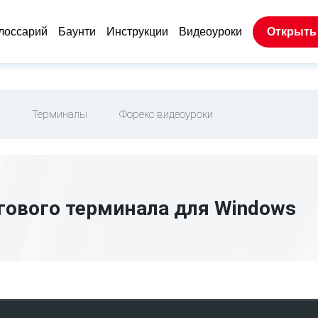
лоссарий
Баунти
Инструкции
Видеоуроки
Открыть
Терминалы
Форекс видеоуроки
гового терминала для Windows