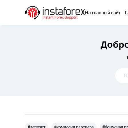
На главный сайт
Г
Добро
#депозит
#комиссия партнера
#бонусная п