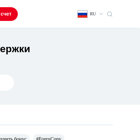
 счет
RU
держки
лучить бонус
#ForexCopy