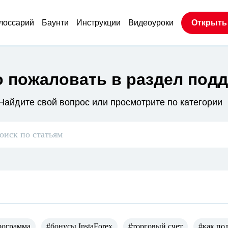
лоссарий
Баунти
Инструкции
Видеоуроки
Открыть
 пожаловать в раздел под
Найдите свой вопрос или просмотрите по категории
рограмма
#бонусы InstaForex
#торговый счет
#как по