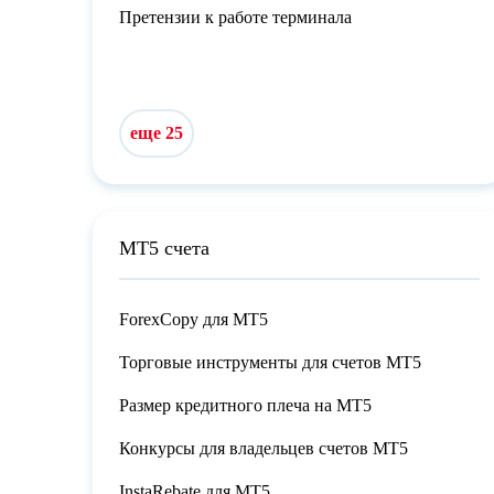
Претензии к работе терминала
еще 25
МТ5 счета
ForexCopy для МТ5
Торговые инструменты для счетов МТ5
Размер кредитного плеча на МТ5
Конкурсы для владельцев счетов МТ5
InstaRebate для МТ5