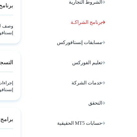
الشروط التجارية
برنامج
برنامج الشراكـة
وصف للف
إنستاف
مسابقات إنستافوركس
التسجي
تعليم الفوركس
خدمات الشركة
إجراءا
إنستاف
التحقق
برامج
حسابات MT5 الحقيقية