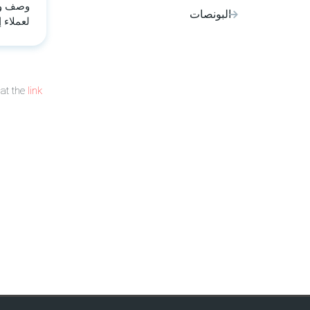
وصف وش
البونصات
لعملاء 
 at the
link