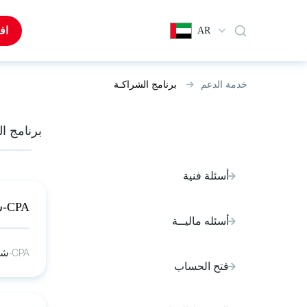
اف
AR
خدمة الدعم
برنامج الشراكـة
برنامج ا
أسئلة فنية
CPA-شريك
أسئله ماليــة
CPA-شريك
فتح الحساب