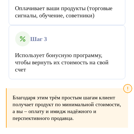
Оплачивает ваши продукты (торговые
сигналы, обучение, советники)
Шаг 3
Использует бонусную программу,
чтобы вернуть их стоимость на свой
счет
Благодаря этим трём простым шагам клиент
получает продукт по минимальной стоимости,
а вы – оплату и имидж надёжного и
перспективного продавца.