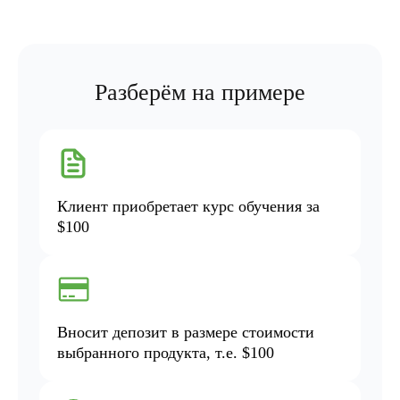
Разберём на примере
Клиент приобретает курс обучения за
$100
Вносит депозит в размере стоимости
выбранного продукта, т.е. $100