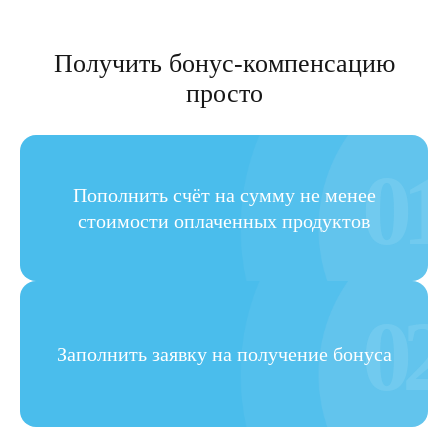
Получить бонус-компенсацию
просто
01
Пополнить счёт на сумму не менее
стоимости оплаченных продуктов
02
Заполнить заявку на получение бонуса