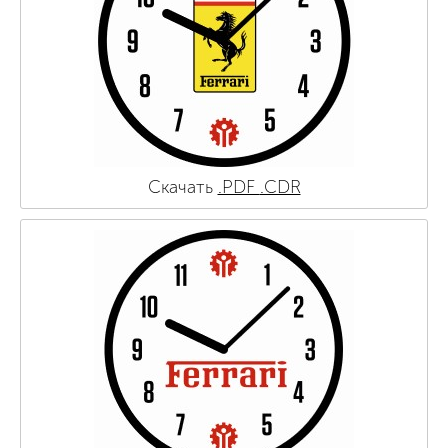
Скачать
.PDF
.CDR