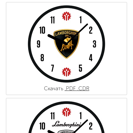
Скачать
.PDF
.CDR