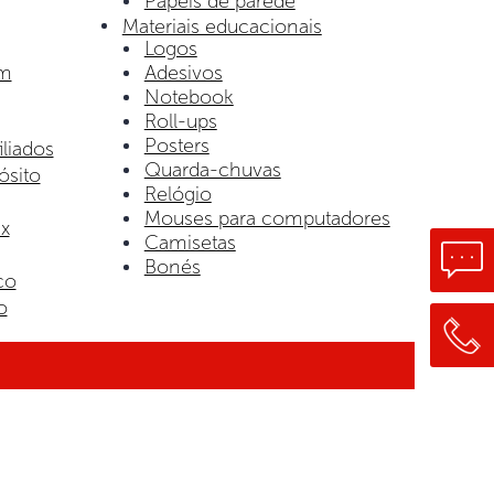
Papéis de parede
Materiais educacionais
Logos
om
Adesivos
Notebook
Roll-ups
Posters
iliados
Quarda-chuvas
ósito
Relógio
Mouses para computadores
x
Camisetas
Bonés
co
o