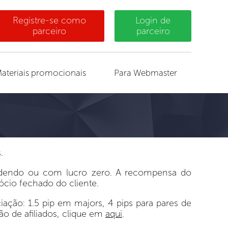
Registre-se como
Login de
parceiro
parceiro
ateriais promocionais
Para Webmaster
.
rdendo ou com lucro zero. A recompensa do
cio fechado do cliente.
ação: 1.5 pip em majors, 4 pips para pares de
ão de afiliados, clique em
aqui
.