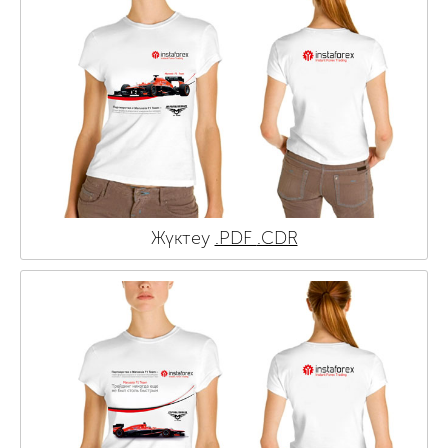
Жүктеу
.PDF
.CDR