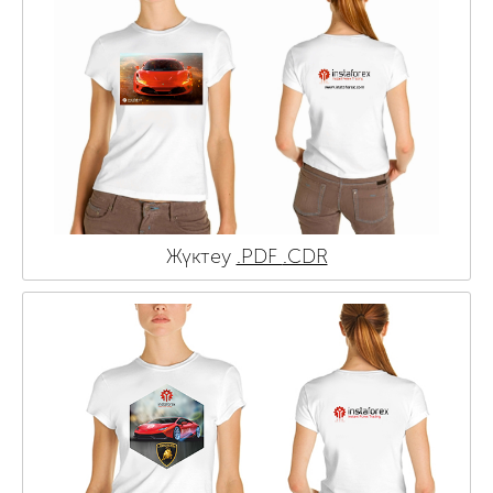
Жүктеу
.PDF
.CDR