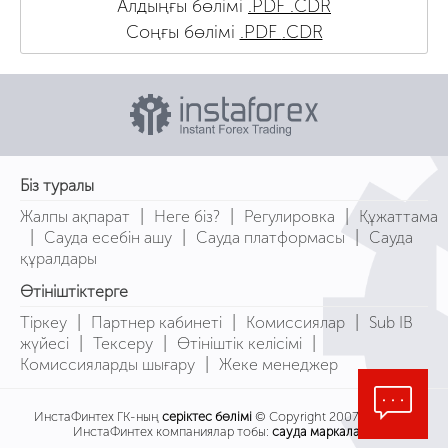
Алдыңғы бөлімі
.PDF
.CDR
Соңғы бөлімі
.PDF
.CDR
Біз туралы
|
|
|
Жалпы ақпарат
Неге біз?
Регулировка
Құжаттама
|
|
|
Сауда есебін ашу
Сауда платформасы
Сауда
құралдары
Өтініштіктерге
|
|
|
Тіркеу
Партнер кабинеті
Комиссиялар
Sub IB
|
|
|
жүйесі
Тексеру
Өтініштік келісімі
|
Комиссияларды шығару
Жеке менеджер
ИнстаФинтех ГК-ның
серіктес бөлімі
© Copyright 2007-2026
ИнстаФинтех компаниялар тобы:
сауда маркалары