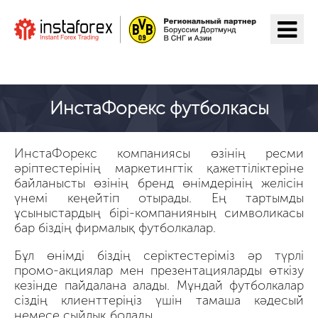
ИнстаФорекс-ге өту
ИнстаФорекс футболкасы
ИнстаФорекс компаниясы өзінің ресми
әріптестерінің маркетингтік қажеттіліктеріне
байланысты өзінің бренд өнімдерінің желісін
үнемі кеңейтіп отырады. Ең тартымды
ұсыныстардың бірі-компанияның символикасы
бар біздің фирмалық футболкалар.
Бұл өнімді біздің серіктестеріміз әр түрлі
промо-акциялар мен презентацияларды өткізу
кезінде пайдалана алады. Мұндай футболкалар
сіздің клиенттеріңіз үшін тамаша кәдесый
немесе сыйлық болады.