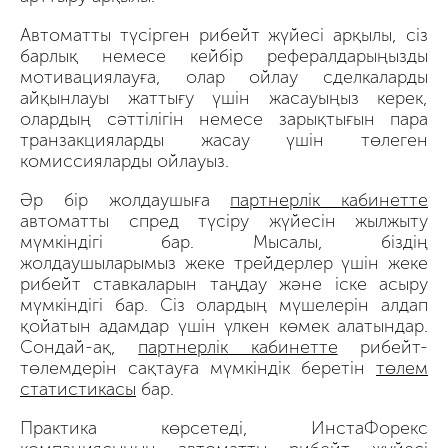
Автоматты түсірген рибейт жүйесі арқылы, сіз
барлық немесе кейбір рефералдарыңызды
мотивациялауға, олар ойлау сделкаларды
айқынлауы жаттығу үшін жасауыңыз керек,
олардың сәттілігін немесе зарықтығын пара
транзакцияларды жасау үшін төлеген
комиссияларды ойлауыз.
Әр бір жолдаушыға
партнерлік кабинетте
автоматты спред түсіру жүйесін жылжыту
мүмкіндігі бар. Мысалы, біздің
жолдаушыларымыз жеке трейдерлер үшін жеке
рибейт ставкаларын таңдау және іске асыру
мүмкіндігі бар. Сіз олардың мүшелерін алдап
қойатын адамдар үшін үлкен көмек алатындар.
Сондай-ақ,
партнерлік кабинетте
рибейт-
төлемдерін сақтауға мүмкіндік беретін
төлем
статистикасы
бар.
Практика көрсетеді, ИнстаФорекс