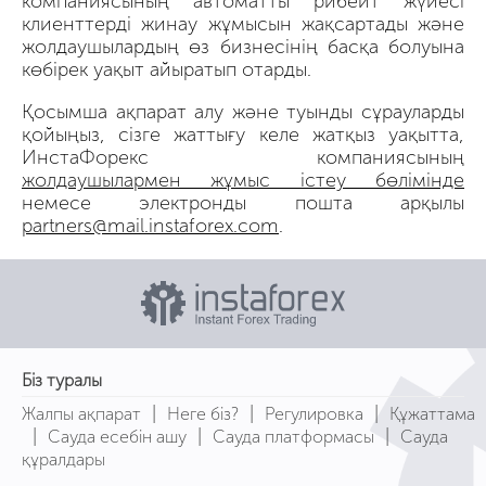
компаниясының автоматты рибейт жүйесі
клиенттерді жинау жұмысын жақсартады және
жолдаушылардың өз бизнесінің басқа болуына
көбірек уақыт айыратып отарды.
Қосымша ақпарат алу және туынды сұрауларды
қойыңыз, сізге жаттығу келе жатқыз уақытта,
ИнстаФорекс компаниясының
жолдаушылармен жұмыс істеу бөлімінде
немесе электронды пошта арқылы
partners@mail.instaforex.com
.
Біз туралы
|
|
|
Жалпы ақпарат
Неге біз?
Регулировка
Құжаттама
|
|
|
Сауда есебін ашу
Сауда платформасы
Сауда
құралдары