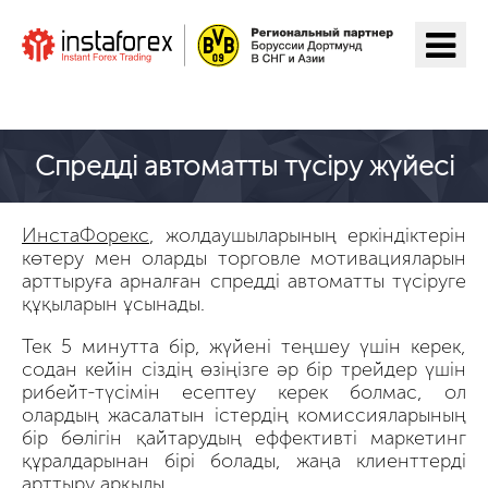
ИнстаФорекс-ге өту
Спредді автоматты түсіру жүйесі
ИнстаФорекс
, жолдаушыларының еркіндіктерін
көтеру мен оларды торговле мотивацияларын
арттыруға арналған спредді автоматты түсіруге
құқыларын ұсынады.
Тек 5 минутта бір, жүйені теңшеу үшін керек,
содан кейін сіздің өзіңізге әр бір трейдер үшін
рибейт-түсімін есептеу керек болмас, ол
олардың жасалатын істердің комиссияларының
бір бөлігін қайтарудың еффективті маркетинг
құралдарынан бірі болады, жаңа клиенттерді
арттыру арқылы.