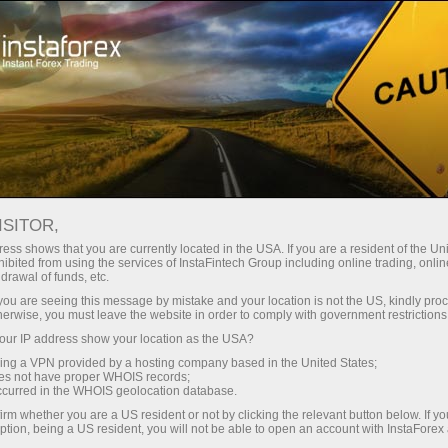
Untuk trader
Registrasi Akun
ISITOR,
Bagaimana cara
ess shows that you are currently located in the USA. If you are a resident of the Uni
ibited from using the services of InstaFintech Group including online trading, online
membuat akun live
drawal of funds, etc.
k you are seeing this message by mistake and your location is not the US, kindly pro
untuk trading di Forex?
herwise, you must leave the website in order to comply with government restrictions
ur IP address show your location as the USA?
Akun live adalah cash deposit untuk trading
sing a VPN provided by a hosting company based in the United States;
oes not have proper WHOIS records;
forex yang dibuka oleh spekulan di perusahaan
occurred in the WHOIS geolocation database.
pialang. Untuk membuat akun ini, trader perlu
irm whether you are a US resident or not by clicking the relevant button below. If y
mengisi deposit untuk membuka posisi
ption, being a US resident, you will not be able to open an account with InstaForex
long/short di Forex.