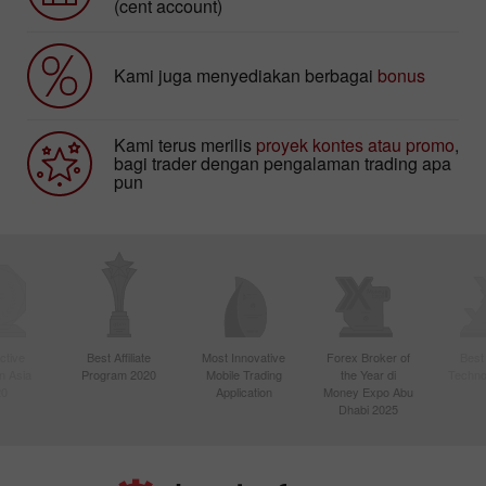
(cent account)
Kami juga menyediakan berbagai
bonus
Kami terus merilis
proyek kontes atau promo
,
bagi trader dengan pengalaman trading apa
pun
ctive
Best Affiliate
Most Innovative
Forex Broker of
Best
n Asia
Program 2020
Mobile Trading
the Year di
Techno
20
Application
Money Expo Abu
Dhabi 2025