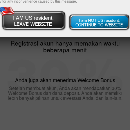
y for any inconvenience caused by this message.
Registrasi akun hanya memakan waktu
beberapa menit
Anda juga akan menerima Welcome Bonus
Setelah membuat akun, Anda akan mendapatkan 30%
Welcome Bonus dari dana deposit. Anda akan memiliki
lebih banyak pilihan untuk investasi Anda, dan lain-lain.