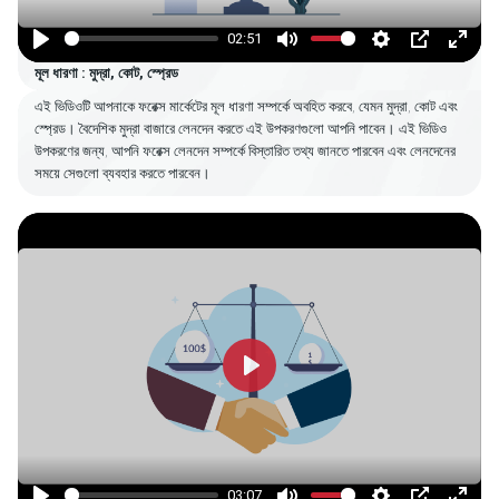
02:51
Play
Mute
Settings
PIP
Enter
মূল ধারণা : মুদ্রা, কোট, স্প্রেড
fulls
এই ভিডিওটি আপনাকে ফরেক্স মার্কেটের মূল ধারণা সম্পর্কে অবহিত করবে, যেমন মুদ্রা, কোট এবং
স্প্রেড। বৈদেশিক মুদ্রা বাজারে লেনদেন করতে এই উপকরণগুলো আপনি পাবেন। এই ভিডিও
উপকরণের জন্য, আপনি ফরেক্স লেনদেন সম্পর্কে বিস্তারিত তথ্য জানতে পারবেন এবং লেনদেনের
সময়ে সেগুলো ব্যবহার করতে পারবেন।
Play
03:07