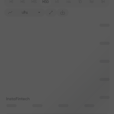
M1
M5
M15
M30
H1
H4
1D
1W
1M
เส้น