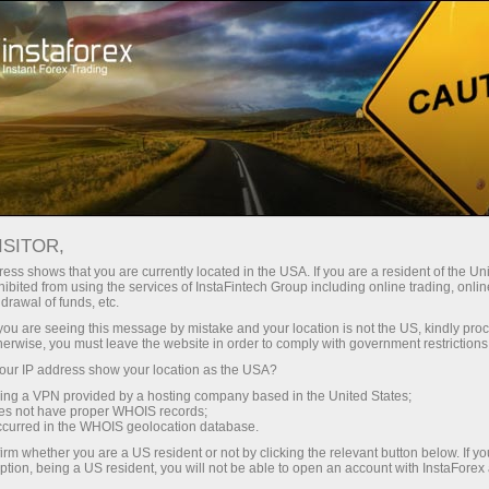
สำหรับเทรดเดอร์
เงื่อนไขการซื้อขาย
ตราสารการซื้อขาย
#INTC
ISITOR,
ess shows that you are currently located in the USA. If you are a resident of the Uni
ibited from using the services of InstaFintech Group including online trading, online
INTC
drawal of funds, etc.
k you are seeing this message by mistake and your location is not the US, kindly pro
herwise, you must leave the website in order to comply with government restrictions
101.66
(
%)
07 Aug 2026 19:59
ur IP address show your location as the USA?
sing a VPN provided by a hosting company based in the United States;
oes not have proper WHOIS records;
Buy
Sell
occurred in the WHOIS geolocation database.
irm whether you are a US resident or not by clicking the relevant button below. If y
101.66
101.64
ption, being a US resident, you will not be able to open an account with InstaForex