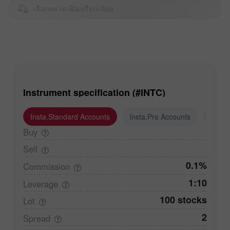
เลือกตลาดเพื่อเปรียบเทียบ
Instrument specification (#INTC)
Insta.Standard Accounts
Insta.Pro Accounts
Insta
Buy
Sell
0.1%
Commission
1:10
Leverage
100 stocks
Lot
2
Spread