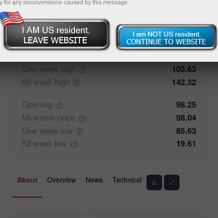
y for any inconvenience caused by this message.
100%
Traders' feedback
0%
Closing
100.93
Maximum
price
103.63
One week
high
103.63
52-week
high
142.32
Opening
98.25
Minimum
price
98.04
One week
low
85.63
52-week
low
19.61
About
Overview
News
Technical