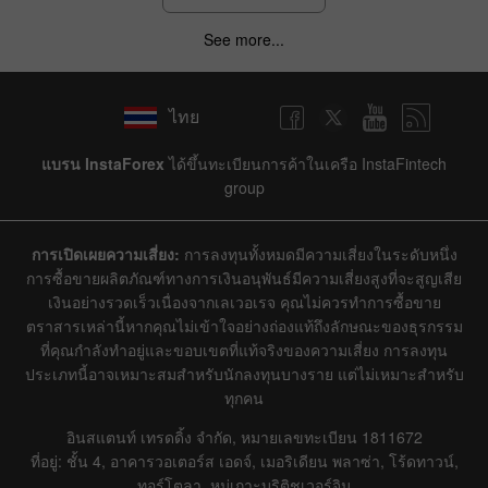
See more...
ไทย
แบรน InstaForex
ได้ขึ้นทะเบียนการค้าในเครือ InstaFintech
group
การเปิดเผยความเสี่ยง:
การลงทุนทั้งหมดมีความเสี่ยงในระดับหนึ่ง
การซื้อขายผลิตภัณฑ์ทางการเงินอนุพันธ์มีความเสี่ยงสูงที่จะสูญเสีย
เงินอย่างรวดเร็วเนื่องจากเลเวอเรจ คุณไม่ควรทำการซื้อขาย
ตราสารเหล่านี้หากคุณไม่เข้าใจอย่างถ่องแท้ถึงลักษณะของธุรกรรม
ที่คุณกำลังทำอยู่และขอบเขตที่แท้จริงของความเสี่ยง การลงทุน
ประเภทนี้อาจเหมาะสมสำหรับนักลงทุนบางราย แต่ไม่เหมาะสำหรับ
ทุกคน
อินสแตนท์ เทรดดิ้ง จำกัด, หมายเลขทะเบียน 1811672
ที่อยู่: ชั้น 4, อาคารวอเตอร์ส เอดจ์, เมอริเดียน พลาซ่า, โร้ดทาวน์,
ทอร์โตลา, หมู่เกาะบริติชเวอร์จิน