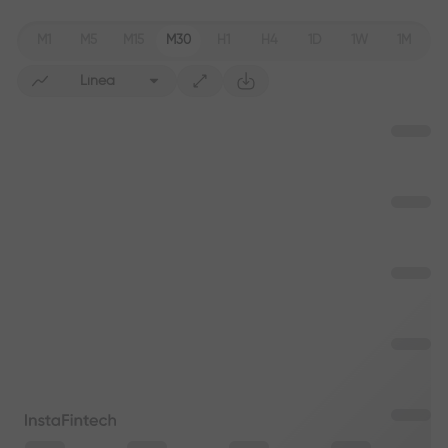
M1
M5
M15
M30
H1
H4
1D
1W
1M
Línea