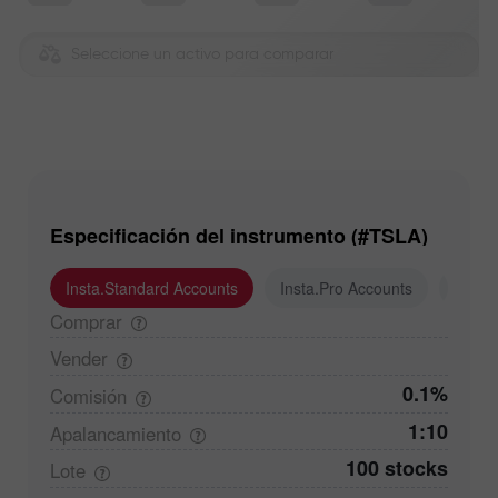
Seleccione un activo para comparar
Especificación del instrumento (#TSLA)
Insta.Standard Accounts
Insta.Pro Accounts
Insta
Comprar
Vender
0.1%
Comisión
1:10
Apalancamiento
100 stocks
Lote