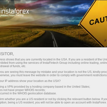
Para operadores
Condiciones comerciales
Instrumentos comerciales
#TSLA
ISITOR,
ess shows that you are currently located in the USA. If you are a resident of the Uni
ibited from using the services of InstaFintech Group including online trading, online
TSLA
drawal of funds, etc.
k you are seeing this message by mistake and your location is not the US, kindly pro
herwise, you must leave the website in order to comply with government restrictions
328.79
(
%)
07 Aug 2026 19:59
ur IP address show your location as the USA?
sing a VPN provided by a hosting company based in the United States;
oes not have proper WHOIS records;
Comprar
Vender
occurred in the WHOIS geolocation database.
irm whether you are a US resident or not by clicking the relevant button below. If y
328.79
328.29
ption, being a US resident, you will not be able to open an account with InstaForex