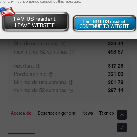
y for any inconvenience caused by this message.
100%
Comentarios de los operadores
0%
Cierre
321.05
Precio
máximo
333.44
Alto de una
semana
333.44
máximo de 52
semanas
498.57
Apertura
317.25
Precio
mínimo
321.06
Mínimo de una
semana
301.78
mínimo de 52
semanas
297.14
Acerca de
Descripción general
News
Técnico