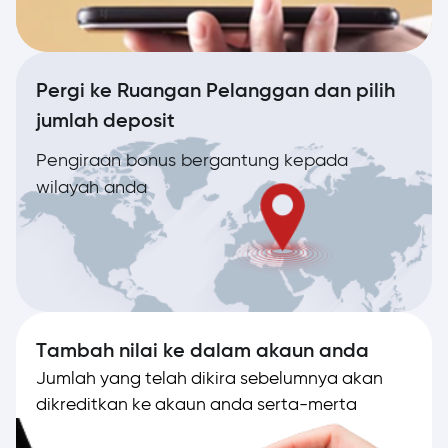
Pergi ke Ruangan Pelanggan dan pilih
jumlah deposit
Pengiraan bonus bergantung kepada
wilayah anda
Tambah nilai ke dalam akaun anda
Jumlah yang telah dikira sebelumnya akan
dikreditkan ke akaun anda serta-merta