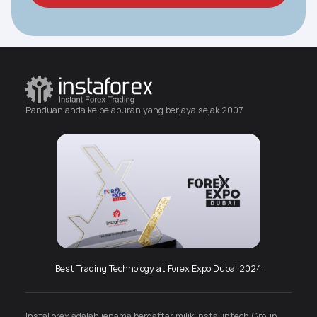
Panduan anda ke pelaburan yang berjaya sejak 2007
Best Trading Technology at Forex Expo Dubai 2024
Aplikasi Mudah Alih Terbaik
InstaForex adalah jenama berdaftar milik InstaFintech Group