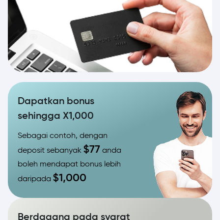
Dapatkan bonus
sehingga X1,000
Sebagai contoh, dengan
$77
deposit sebanyak
anda
boleh mendapat bonus lebih
$1,000
daripada
Berdagang pada syarat