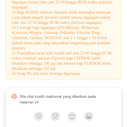
dagangan malam (dari jam 22:30 hingga 00:00 waktu platform
dagangan).
13 Bagi #USDX, sebaran (Spread) boleh meningkat sebanyak
2 pip dalam tempoh kecairan rendah semasa dagangan malam
(dari jam 22:30 hingga 00:00 waktu platform dagangan).
14 Leverage bagi dagangan CFD #Bitcoin, #Ethereum,
#Litecoin, #Ripple, Uniswap, Polkadot, Filecoin, Doge,
Chainlink, Cardano, BCHUSD: dari 1:1 hingga 1:10 (boleh
diubah dalam julat yang dinyatakan bergantung pada keadaan
pasaran).
15 Disebabkan turun naik rendah dari jam 22:00 hingga 07:00
waktu terminal, sebaran (Spread) bagi USDNOK boleh
dinaikkan sehingga 250 pip dan sebaran bagi EURNOK boleh
dinaikkan sehingga 350 pip.
16 Swap 0% jika tiada leverage digunakan.
Sila nilai kualiti maklumat yang diberikan pada
halaman ini