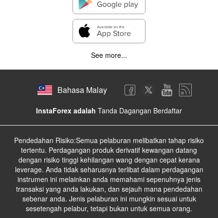
See more...
Bahasa Malay
InstaForex adalah
Tanda Dagangan Berdaftar
Pendedahan Risiko:Semua pelaburan melibatkan tahap risiko
tertentu. Perdagangan produk derivatif kewangan datang
dengan risiko tinggi kehilangan wang dengan cepat kerana
leverage. Anda tidak seharusnya terlibat dalam perdagangan
instrumen ini melainkan anda memahami sepenuhnya jenis
transaksi yang anda lakukan, dan sejauh mana pendedahan
sebenar anda. Jenis pelaburan ini mungkin sesuai untuk
sesetengah pelabur, tetapi bukan untuk semua orang.