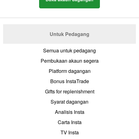
Untuk Pedagang
Semua untuk pedagang
Pembukaan akaun segera
Platform dagangan
Bonus InstaTrade
Gifts for replenishment
Syarat dagangan
Analisis Insta
Carta Insta
TV Insta