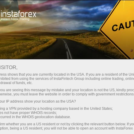
Untuk Pedagang
Syarat Dagangan
Instrumen Dagangan
#FTSE
ISITOR,
ess shows that you are currently located in the USA. If you are a resident of the Uni
ibited from using the services of InstaFintech Group including online trading, online
FTSE
drawal of funds, etc.
k you are seeing this message by mistake and your location is not the US, kindly pro
herwise, you must leave the website in order to comply with government restrictions
10851.8
(
%)
07 Aug 2026 03:22
ur IP address show your location as the USA?
sing a VPN provided by a hosting company based in the United States;
oes not have proper WHOIS records;
Beli
Jual
occurred in the WHOIS geolocation database.
irm whether you are a US resident or not by clicking the relevant button below. If y
10851.8
10848.2
ption, being a US resident, you will not be able to open an account with InstaForex