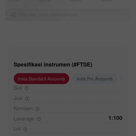
Pilih aset untuk perbandingan
Spesifikasi instrumen (#FTSE)
Insta.Standard Accounts
Insta.Pro Accounts
Insta
Beli
Jual
Komisen
1:100
Leverage
Lot