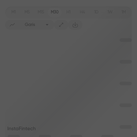
M1
M5
M15
M30
H1
H4
1D
1W
1M
Garis