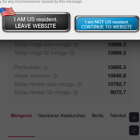
y for any inconvenience caused by this message.
0%
Maklum balas pedagang
100%
Penutupan
10874.9
Harga
maksimum
10861
Tahap tinggi satu
minggu
10989.3
Tahap tinggi 52
minggu
10989.3
Pembukaan
10885.3
Harga
minimum
10840.8
Tahap rendah satu
minggu
10792.7
Tahap rendah 52
minggu
9072.7
Mengenai
Gambaran Keseluruhan
Berita
Teknikal