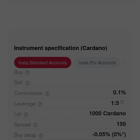
Instrument specification (Cardano)
Insta.Standard Accounts
Insta.Pro Accounts
Insta
Buy
Sell
0.1%
Commission
1:5
Leverage
1000 Cardano
Lot
150
Spread
-0.05% (0%*)
Buy
swap