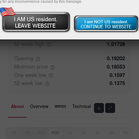
y for any inconvenience caused by this message.
Closing
0.19215
Maximum
price
0.21056
One week
high
0.21056
52-week
high
1.01728
Opening
0.19202
Minimum
price
0.18553
One week
low
0.1597
52-week
low
0.1375
About
Overview
समाचार
Technical
M1
M5
M15
M30
H1
H4
1D
1W
1M