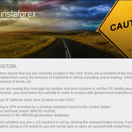
ट्रेडर्स के लिए
ट्रेडिंग शर्तें
ट्रेडिंग इंस्ट्रूमेंट्स
CARDANO
ISITOR,
Cardano
ess shows that you are currently located in the USA. If you are a resident of the Uni
ibited from using the services of InstaFintech Group including online trading, online
drawal of funds, etc.
k you are seeing this message by mistake and your location is not the US, kindly pro
0.20267
(
%)
06 Aug 2026 20:17
herwise, you must leave the website in order to comply with government restrictions
ur IP address show your location as the USA?
Buy
Sell
sing a VPN provided by a hosting company based in the United States;
oes not have proper WHOIS records;
0.20267
0.20117
occurred in the WHOIS geolocation database.
irm whether you are a US resident or not by clicking the relevant button below. If y
ption, being a US resident, you will not be able to open an account with InstaForex
50%
Traders' feedback
50%